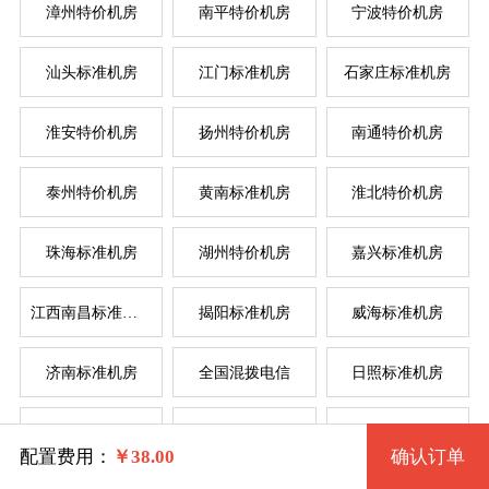
漳州特价机房
南平特价机房
宁波特价机房
汕头标准机房
江门标准机房
石家庄标准机房
台湾
新加
德
美
美
系统版本
规格
淮安特价机房
扬州特价机房
南通特价机房
泰州特价机房
黄南标准机房
淮北特价机房
特价机房VPS（套餐一） 1713 2核 0.50G
win7-32位流畅版
珠海标准机房
湖州特价机房
嘉兴标准机房
模
独
单
特价机房VPS（套餐二） 1715 2核 1G
win7-32位完整版(内存需1G以上)
系统类别
江西南昌标准机房
揭阳标准机房
威海标准机房
特价机房VPS（套餐三） 1716 4核 2G
win7-64位流畅版(内存需1G以上)
济南标准机房
全国混拨电信
日照标准机房
Windows
特价机房VPS（套餐四） 1717 4核 4G
win7-64位完整版(内存需2G以上)
淄博标准机房
烟台标准机房
莱芜标准机房
Linux
特价机房VPS（套餐五） 1973 8核 8G
win10-64位(内存需2G以上)
配置费用：
￥
38.00
确认订单