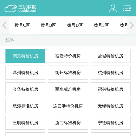
会员名：
拨
拨号C区
拨号B区
拨号D区
拨号F区
拨号物
实名认证
线路
未认证
混拨
拨
南京特价机房
宿迁特价机房
盐城特价机房
充值
温州特价机房
衢州标准机房
杭州特价机房
订单管理
进入控制台
金华特价机房
丽水标准机房
绍兴特价机房
拨
退出
鹰潭标准机房
连云港特价机房
无锡特价机房
三明特价机房
厦门标准机房
宁德特价机房